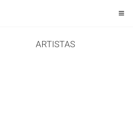
ARTISTAS
Ana Catarina Fragoso
André Sier
Bruno Castro Santos
Diogo Maia
Filipa Roque
Henrique Vieira Ribeiro
Janis Dellarte